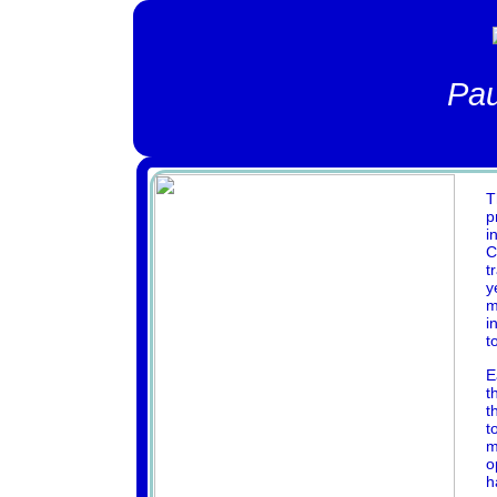
Pau
T
p
i
C
t
y
m
i
t
E
t
t
t
m
o
h